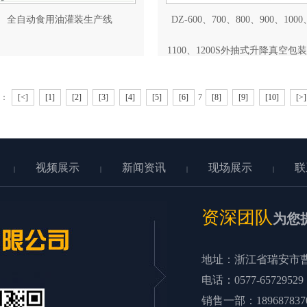
全自动食用油灌装生产线
DZ-600、700、800、900、1000
1100、1200S外抽式升降真空包
页：
[<]
[1]
[2]
[3]
[4]
[5]
[6]
7
[8]
[9]
[10]
[>]
视频展示
新闻资讯
现场展示
联
|
|
|
|
资深团队
为您
地址：浙江省瑞安市
电话：0577-65729529
销售一部：189687837