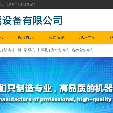
机
、
灌装封口机
制造专家！
示
视频展示
新闻资讯
现场展示
机
|
铝箔封口机
|
喷码机
|
打码机
|
真空包装机
|
热收缩包装机
|