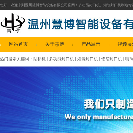
您好，欢迎来到温州慧博智能设备有限公司官网！
多功能封口机
、
灌装封口机
制造专
网站首页
关于慧博
产品展示
视频展
热门搜索关键词：
贴标机
|
多功能封口机
|
灌装封口机
|
铝箔封口机
|
喷