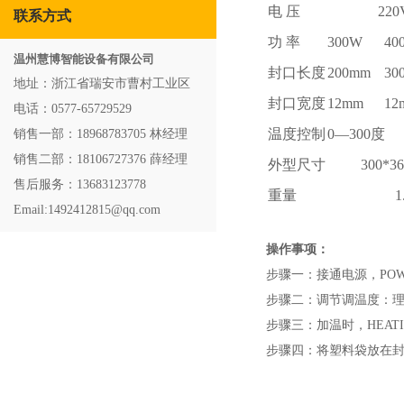
电 压
220
联系方式
功 率
300W
40
温州慧博智能设备有限公司
封口长度
200mm
30
地址：浙江省瑞安市曹村工业区
封口宽度
12mm
12
电话：0577-65729529
温度控制
0—300度
销售一部：18968783705 林经理
销售二部：18106727376 薛经理
外型尺寸
300*3
售后服务：13683123778
重量
1
Email:1492412815@qq.com
操作事项：
步骤一：接通电源，PO
步骤二：调节调温度：
步骤三：加温时，HEAT
步骤四：将塑料袋放在封