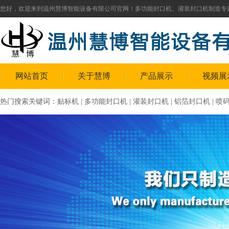
您好，欢迎来到温州慧博智能设备有限公司官网！
多功能封口机
、
灌装封口机
制造专
网站首页
关于慧博
产品展示
视频展
热门搜索关键词：
贴标机
|
多功能封口机
|
灌装封口机
|
铝箔封口机
|
喷